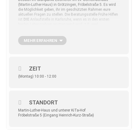
(Martin-Luther-Haus) in Grötzingen, Fröbelstraße 5. Es wird
die Möglichkeit geben, ihr im geschützten Rahmen eure
aktuellen Fragen zu stellen. Die Beratungsstelle Frühe Hilfen
ist
DIE
Anlaufstelle in Karlsruhe, wenn es in den ersten
beiden Lebensjahren anstrengend wird, z.B. weil…
MEHR ERFAHREN
dass Baby
ohne erkenn­ba­ren Grund schreit
und sich
nur sehr schlecht oder gar nicht beruhigen lässt.
dass sich das
Einschla­fen
über Stunden hinzieht oder
ZEIT
nur unter größten Anstren­gun­gen überhaupt klappt.
(Montag) 10:00 - 12:00
das Baby nur zufrieden ist, wenn es
herum­ge­tra­gen
wird oder
ständig beschäf­tigt werden
will.
STANDORT
Martin-Luther-Haus und unterer KiTa-Hof
das
Stillen
nicht so klappt wie geplant oder das
Füt­tern
Fröbelstraße 5 (Eingang Heinrich-Kurz-Straße)
schwierig
wird.
der
nächtliche Schlaf
auch nach der Neuge­bo­re­nen­zeit ­
nicht ruhiger wird und die Kinder ständig aufwachen.