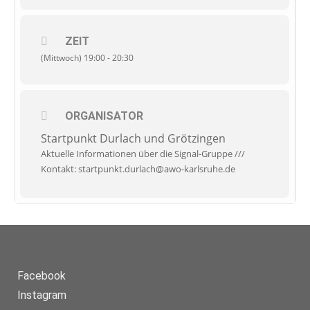
Der Durlacher Elternkreis trifft sich an unterschiedlichen
ZEIT
Wochentagen
von 19 Uhr bis 20:30 Uhr in unseren AWO
Räumen Zur Gießerei 18
(Mittwoch) 19:00 - 20:30
. Wir verabreden uns über eine
spezielle Signal-Gruppe und die Termin stehen auch auf
unserer Homepage und im Newsletter. Gerne einach
direkt bei mir nachfragen: Karin Roth, 0151 46780410 oder
k.roth@awo-karlsruhe.de
ORGANISATOR
Startpunkt Durlach und Grötzingen
Aktuelle Informationen über die Signal-Gruppe ///
Kontakt: startpunkt.durlach@awo-karlsruhe.de
Facebook
Instagram