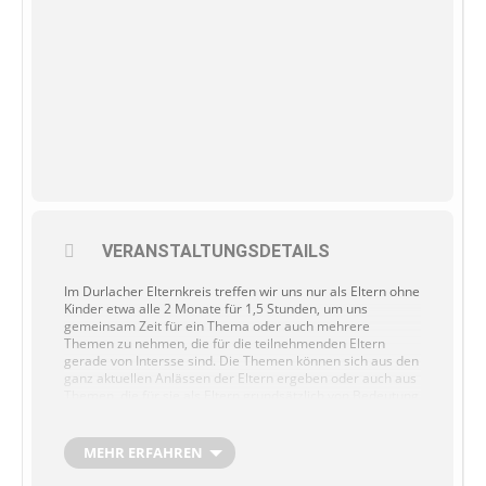
VERANSTALTUNGSDETAILS
Im Durlacher Elternkreis treffen wir uns nur als Eltern ohne
Kinder etwa alle 2 Monate für 1,5 Stunden, um uns
gemeinsam Zeit für ein Thema oder auch mehrere
Themen zu nehmen, die für die teilnehmenden Eltern
gerade von Intersse sind. Die Themen können sich aus den
ganz aktuellen Anlässen der Eltern ergeben oder auch aus
Themen, die für sie als Eltern grundsätzlich von Bedeutung
sind. Im Mittelpunkt steht der Austausch der Gruppen. Als
Fachkräfte sorge ich für diesen guten Austausch, gebe je
nachdem auch mal Impulse als Anregung. Teilnehmen
MEHR ERFAHREN
können alle Eltern mit (mindestens) einem Kind im Alter
von 0 – 6 Jahren