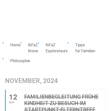
Home
KiFaZ
KiFaZ
Tipps
Krone
Explorateurs
für Familien
Philosophie
NOVEMBER, 2024
12
FAMILIENBEGLEITUNG FRÜHE
KINDHEIT ZU BESUCH IM
NOV
STARTPUNKT-ELTERNTREFF