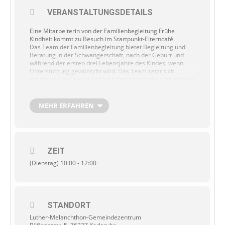
VERANSTALTUNGSDETAILS
Eine Mitarbeiterin von der Familienbegleitung Frühe
Kindheit kommt zu Besuch im Startpunkt-Elterncafé.
Das Team der Familienbegleitung bietet Begleitung und
Beratung in der Schwanger­schaft, nach der Geburt und
während der ersten drei Lebens­jahre des Kindes, wenn
Unter­stüt­zung gewünscht wird. Das Team setzt sich
zusammen aus sechs Sozial­päd­ago­gin­nen die unter­schied­
li­che Zusatzqualifikatio­nen für die Arbeit mit Schwan­ge­ren
und Eltern mit Babys haben und bietet kostenlos Infor­ma­
tion, Beratung, Vermitt­lung zu Stellen, die weiter­hel­fen
MEHR ERFAHREN
können, Begleitung über einen begrenzten Zeitraum,
Haus- und Klinik­be­su­che und verschie­dene Gruppen­an­ge­
bote
ZEIT
(Dienstag) 10:00 - 12:00
Aktuelle Informationen unter 0151/46780410 oder unter
0151/72922264
STANDORT
Luther-Melanchthon-Gemeindezentrum