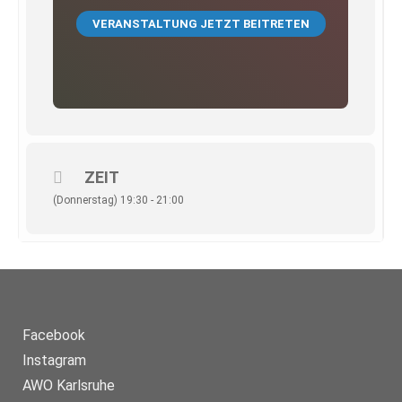
Eltern gemütlich von zu Hause aus teilnehmen, ohne eine
VERANSTALTUNG JETZT BEITRETEN
Kinderbetreuung organisieren zu müssen. Die Treffen finden
über Zoom statt und sind kostenlost. Eine Anmeldung ist
nicht notwendig, alle Eltern könen sich über den Link unten
direkt in die Veranstaltung einklinken. Sie sind frei, die
Kamera ein- oder auszuschalten und sich an dem Gespräch
zu beteiligen oder auch einfach nur zuzuhören. Die genauen
Termine und Themen finden Sie in unserer
Veranstaltungsübersicht. Aus organisatorischen Gründen
oder aufgrund von Feiertagen ist es möglich, dass sich
Termine verschieben!
ZEIT
(Donnerstag) 19:30 - 21:00
Facebook
Instagram
AWO Karlsruhe