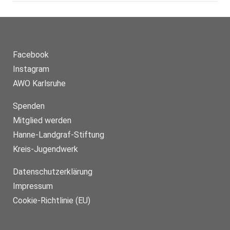
um Fragen der Teilnehmer*innen zu beantworten und für
ihre ganz speziefischen Situationen, die sie gerne
verändern würden, neue Lösungen zu suchen. Einige
Themen finden als Online-Format über ZOOM statt. So
können Eltern gemütlich von zu Hause aus teilnehmen,
ohne eine Kinderbetreuung organisieren zu müssen. Diese
Treffen finden über Zoom statt und sind kostenlost. Eine
Facebook
Anmeldung ist nicht notwendig, alle Eltern könen sich über
den Link unten direkt in die Veranstaltung einklinken. Sie
Instagram
sind frei, die Kamera ein- oder auszuschalten und sich an
AWO Karlsruhe
dem Gespräch zu beteiligen oder auch einfach nur
zuzuhören. Andere Themen finden vor Ort in der Kita statt,
entsprechend der Ausschreibung.
Spenden
Mitglied werden
Hanne-Landgraf-Stiftung
Kreis-Jugendwerk
Datenschutzerklärung
Impressum
Cookie-Richtlinie (EU)