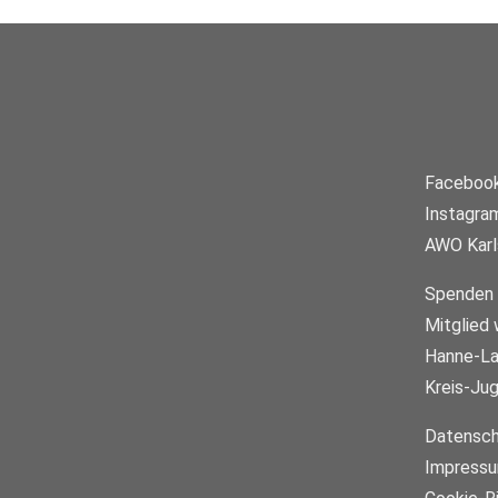
Faceboo
Instagra
AWO Karl
Spenden
Mitglied
Hanne-La
Kreis-Ju
Datensch
Impress