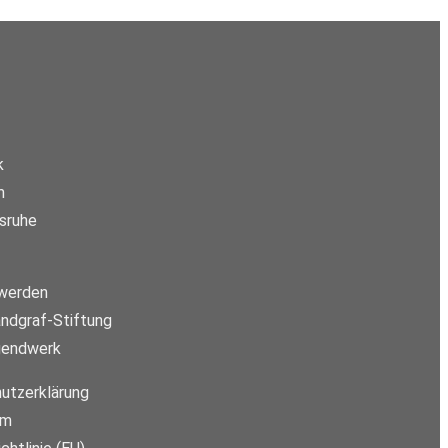
k
m
sruhe
 werden
ndgraf-Stiftung
gendwerk
utzerklärung
um